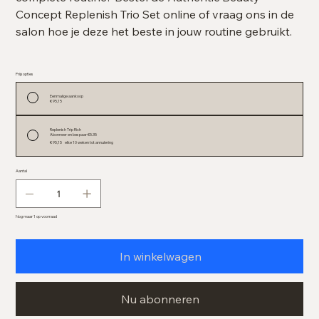
Concept Replenish Trio Set online of vraag ons in de
salon hoe je deze het beste in jouw routine gebruikt.
Prijsopties
Eenmalige aankoop
€ 95,15
Replenish Trip Rich
Abonneer en bespaar €5.35
€ 95,15
elke 10 weken tot annulering
Aantal
Nog maar 1 op voorraad
In winkelwagen
Nu abonneren