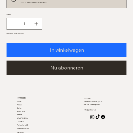
€ 61,00
elke 8 weken tot annulering
Aantal
Nog maar 2 op voorraad
In winkelwagen
Nu abonneren
NAVIGEER
CONTACT
Home
Pastoor Pieckweg 38D
3828 PR Hoogland
About
Salon
info@palmav.nl
Vacature
Journal
Work With Me
Contact
Retourbeleid
Verzendbeleid
Tarieven