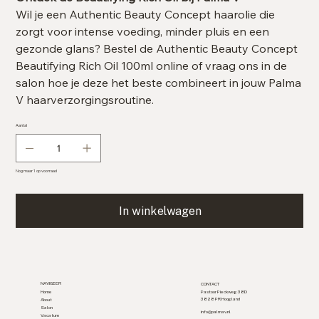
Wil je een Authentic Beauty Concept haarolie die
zorgt voor intense voeding, minder pluis en een
gezonde glans? Bestel de Authentic Beauty Concept
Beautifying Rich Oil 100ml online of vraag ons in de
salon hoe je deze het beste combineert in jouw Palma
V haarverzorgingsroutine.
Aantal
Nog maar 1 op voorraad
In winkelwagen
NAVIGEER
CONTACT
Home
Pastoor Pieckweg 38D
3828 PR Hoogland
About
Salon
info@palmav.nl
Vacature